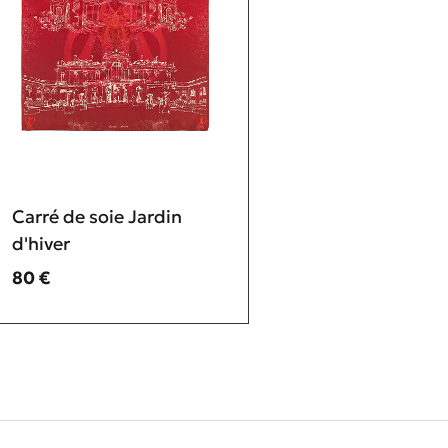
Carré de soie Jardin
d'hiver
Prix ​​actuel
80 €