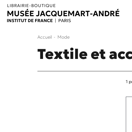
Aller au contenu
Aller au menu
LIBRAIRIE-BOUTIQUE
Accueil
Mode
Textile et ac
1 p